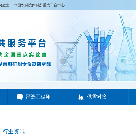
实验室
丨
中国农科院作科所重大平台中心


严选工程师
供需对接
行业资讯--