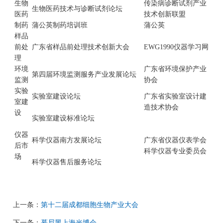
生物
传染病诊断试剂产业
生物医药技术与诊断试剂论坛
医药
技术创新联盟
制药
蒲公英制药培训班
蒲公英
样品
前处
广东省样品前处理技术创新大会
EWG1990仪器学习网
理
环境
广东省环境保护产业
第四届环境监测服务产业发展论坛
监测
协会
实验
实验室建设论坛
广东省实验室设计建
室建
造技术协会
设
实验室建设标准论坛
仪器
科学仪器南方发展论坛
广东省仪器仪表学会
后市
科学仪器专业委员会
场
科学仪器售后服务论坛
上一条：
第十二届成都细胞生物产业大会
下一条：
慕尼黑上海光博会