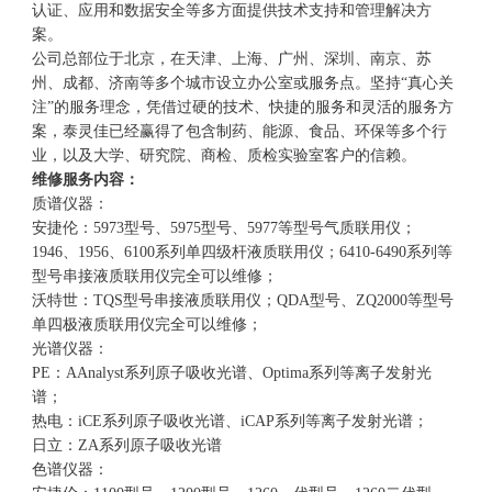
认证、应用和数据安全等多方面提供技术支持和管理解决方
案。
公司总部位于北京，在天津、上海、广州、深圳、南京、苏
州、成都、济南等多个城市设立办公室或服务点。坚持“真心关
注”的服务理念，凭借过硬的技术、快捷的服务和灵活的服务方
案，泰灵佳已经赢得了包含制药、能源、食品、环保等多个行
业，以及大学、研究院、商检、质检实验室客户的信赖。
维修服务内容：
质谱仪器：
安捷伦：5973型号、5975型号、5977等型号气质联用仪；
1946、1956、6100系列单四级杆液质联用仪；6410-6490系列等
型号串接液质联用仪完全可以维修；
沃特世：TQS型号串接液质联用仪；QDA型号、ZQ2000等型号
单四极液质联用仪完全可以维修；
光谱仪器：
PE：AAnalyst系列原子吸收光谱、Optima系列等离子发射光
谱；
热电：iCE系列原子吸收光谱、iCAP系列等离子发射光谱；
日立：ZA系列原子吸收光谱
色谱仪器：