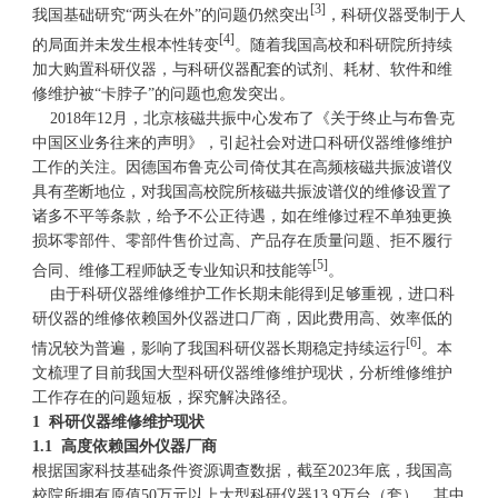
[3]
我国基础研究“两头在外”的问题仍然突出
，科研仪器受制于人
[4]
的局面并未发生根本性转变
。随着我国高校和科研院所持续
加大购置科研仪器，与科研仪器配套的试剂、耗材、软件和维
修维护被“卡脖子”的问题也愈发突出。
2018年12月，北京核磁共振中心发布了《关于终止与布鲁克
中国区业务往来的声明》，引起社会对进口科研
仪器维修
维护
工作的关注。因德国布鲁克公司倚仗其在高频核磁共振波谱仪
具有垄断地位，对我国高校院所核磁共振波谱仪的维修设置了
诸多不平等条款，给予不公正待遇，如在维修过程不单独更换
损坏零部件、零部件售价过高、产品存在质量问题、拒不履行
[5]
合同、维修工程师缺乏专业知识和技能等
。
由于科研仪器维修维护工作长期未能得到足够重视，进口科
研仪器的维修依赖国外仪器进口厂商，因此费用高、效率低的
[6]
情况较为普遍，影响了我国科研仪器长期稳定持续运行
。本
文梳理了目前我国大型科研仪器维修维护现状，分析维修维护
工作存在的问题短板，探究解决路径。
1 科研仪器维修维护现状
1.1 高度依赖国外仪器厂商
根据国家科技基础条件资源调查数据，截至2023年底，我国高
校院所拥有原值50万元以上大型科研仪器13.9万台（套），其中