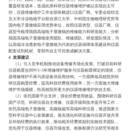
覆盖研发成本，造成此类科研仪器维修维护难以实现自主可
控，仪器维修维护工作全部依赖进口仪器厂商。专委会组织北
京大学冷冻电镜平台联合浙江大学、中科院生物物理研究所等
国内电子显微镜应用优势单位，按照仪器类型、仪器厂商、仪
器型号梳理我国高端电子显微镜的维修能力和研发能力，分析
我国高端电子显微镜使用团队、维修团队、研发团队情况，为
以高端冷冻透射电子显微镜为代表的仪器保障体系建设和仪器
配套试剂耗材、零部件自主可控形成解决方案。
4 发展建议
（1）引入竞争机制推动设备维修市场化发展。打破目前科研
仪器购置合同中3~5年维修维护服务与仪器购置绑定的现状，仪
器维修维护不再与原设备供应商挂钩。一方面降低高校院所科
研仪器购置经费，提高科技经费使用效率；另一方面做大维修
维护市场规模，给高校院所更大的仪器维修维护的自主权。
（2）依托国家平台支持，强化经费使用效益。围绕科研仪器
国产示范、科研仪器自主维修、仪器升级和技术提升等工作，
依托高端电子显微镜、高频核磁等高端科研仪器，推进国家大
型科学仪器中心发展建设。落实强化科研设施与仪器开放共享
后补助经费的执行效果，推动相关经费奖励到实验技术团队，
优先用于仪器维修、仪器升级改造、检验检测方法研究等相关