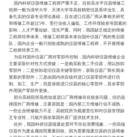
国内科研仪器维修工程师严重不足。目前高水平仪器维修工
程师一般为清华大学、天津大学等高校精密仪器系毕业生，具
备扎实的仪器专业理论基础，且在进口仪器厂商从事相关研究
和维修工作超过5年。受行业收入偏低、工作环境较差等因素的
影响，人才严重短缺、流失严重。同时，我国缺乏稳定的维修
工程师培养体系，维修工程师基本来自国外仪器厂商的售后团
队，国内企业一般只招收成熟的仪器维修工程师，不开展维修
工程师培养工作。
为应对国外仪器厂商对零部件控制，国内科研仪器维修企业
主要采取针对性方式突破：一是购买欧美二手仪器，用以拆卸
零部件；二是拆卸老旧仪器关键零部件，获取仪器厂商长期未
更新的零部件；三是由国内供应链对进口仪器零部件进行仿
制、加工、生产；四是保留进口仪器的核心零部件，其余零部
件用国产零部件更换。
部分高校院所虽然知道进口厂商维修存在较多问题，但仍选
择国外厂商维修，主要原因是：国内第三方维修行业不成熟，
一些企业维修能力不足；高校院所为规避责任和对仪器管理缺
乏专业性，只能片面依靠国外原厂提供技术支持。
此外，我国科研仪器报废处置环节存在浪费现象，一些高端
仪器作为废金属按照重量回收。因为需要报废仪器的仪器维修