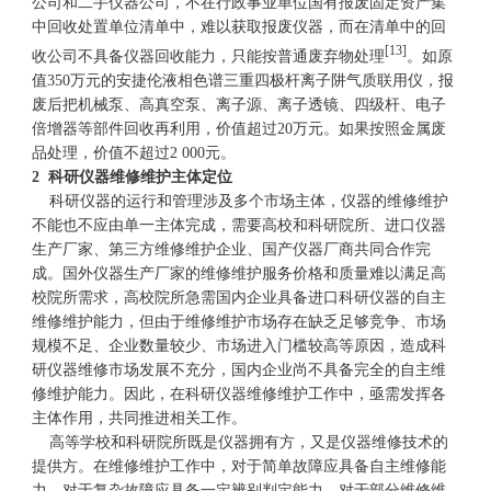
公司和二手仪器公司，不在行政事业单位国有报废固定资产集
中回收处置单位清单中，难以获取报废仪器，而在清单中的回
[13]
收公司不具备仪器回收能力，只能按普通废弃物处理
。如原
值350万元的安捷伦液相色谱三重四极杆离子阱气质联用仪，报
废后把机械泵、高真空泵、离子源、离子透镜、四级杆、电子
倍增器等部件回收再利用，价值超过20万元。如果按照金属废
品处理，价值不超过2 000元。
2 科研仪器维修维护主体定位
科研仪器的运行和管理涉及多个市场主体，仪器的维修维护
不能也不应由单一主体完成，需要高校和科研院所、进口仪器
生产厂家、第三方维修维护企业、国产仪器厂商共同合作完
成。国外仪器生产厂家的维修维护服务价格和质量难以满足高
校院所需求，高校院所急需国内企业具备进口科研仪器的自主
维修维护能力，但由于维修维护市场存在缺乏足够竞争、市场
规模不足、企业数量较少、市场进入门槛较高等原因，造成科
研仪器维修市场发展不充分，国内企业尚不具备完全的自主维
修维护能力。因此，在科研仪器维修维护工作中，亟需发挥各
主体作用，共同推进相关工作。
高等学校和科研院所既是仪器拥有方，又是仪器维修技术的
提供方。在维修维护工作中，对于简单故障应具备自主维修能
力，对于复杂故障应具备一定辨别判定能力，对于部分维修维