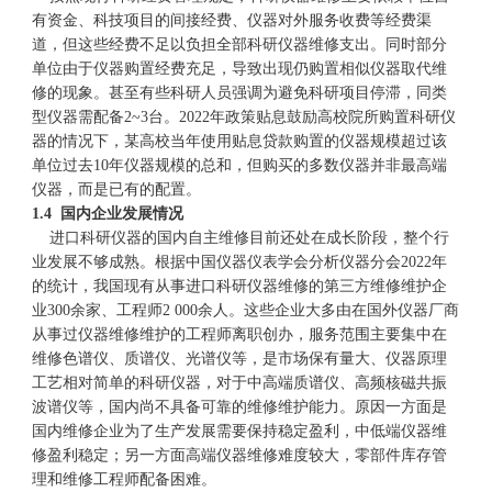
有资金、科技项目的间接经费、仪器对外服务收费等经费渠
道，但这些经费不足以负担全部科研仪器维修支出。同时部分
单位由于仪器购置经费充足，导致出现仍购置相似仪器取代维
修的现象。甚至有些科研人员强调为避免科研项目停滞，同类
型仪器需配备2~3台。2022年政策贴息鼓励高校院所购置科研仪
器的情况下，某高校当年使用贴息贷款购置的仪器规模超过该
单位过去10年仪器规模的总和，但购买的多数仪器并非最高端
仪器，而是已有的配置。
1.4 国内企业发展情况
进口科研仪器的国内自主维修目前还处在成长阶段，整个行
业发展不够成熟。根据中国仪器仪表学会分析仪器分会2022年
的统计，我国现有从事进口科研仪器维修的第三方维修维护企
业300余家、工程师2 000余人。这些企业大多由在国外仪器厂商
从事过仪器维修维护的工程师离职创办，服务范围主要集中在
维修色谱仪、质谱仪、光谱仪等，是市场保有量大、仪器原理
工艺相对简单的科研仪器，对于中高端质谱仪、高频核磁共振
波谱仪等，国内尚不具备可靠的维修维护能力。原因一方面是
国内维修企业为了生产发展需要保持稳定盈利，中低端仪器维
修盈利稳定；另一方面高端仪器维修难度较大，零部件库存管
理和维修工程师配备困难。