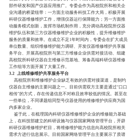
部件研发和国产仪器应用推广。专委会作为高校院所和相关企
业沟通的桥梁纽带：一方面主动服务科技工作大局，积极开展
科研仪器维修维护工作，增强仪器运行保障能力；另一方面推
动服务模式创新，发挥市场机制作用，充分调动高校院所仪器
维护队伍和第三方仪器维修维护企业的积极性，提升维修维护
服务的质量和效率。在成立不足1年时间内，专委会在扩大成员
单位数量、组织维修维护能力调研、开发仪器维修维护共享服
务平台、开展高校院所与第三方维修企业供需对接活动、组建
高校院所科研仪器自主维修示范基地、筹备高端科研仪器维修
工作组等方面开展了大量工作。
3.2 上线维修维护共享服务平台
高校院所和维修维护企业缺乏有效的供需对接渠道，是制约
仪器自主维修的主要问题之一。目前供需双方主要是通过“口口
相传”的方式，存在传递信息不对称且效率较低的情况。甚至在
一些单位，不同课题组同型号仪器使用的维修维护供应商为国
内多家企业。
鉴于此，在梳理国内科研仪器维修维护企业的维修能力基础
上，在科技部建立的科研设施与仪器国家网络管理平台，开辟
科研仪器维修维护栏目，将维修维护能力信息向高校院所相关
需求方进行信息展示。目前国家网络管理平台主要展示了质谱