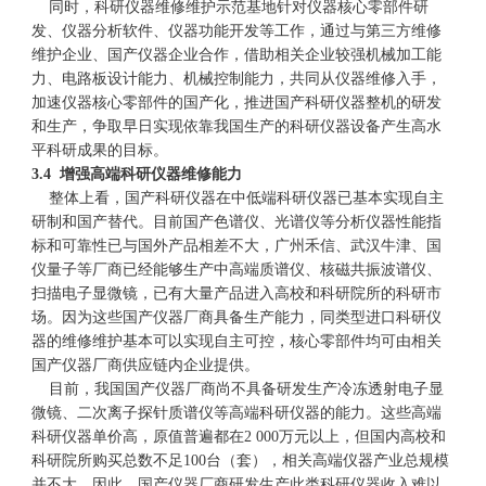
同时，科研仪器维修维护示范基地针对仪器核心零部件研
发、仪器分析软件、仪器功能开发等工作，通过与第三方维修
维护企业、国产仪器企业合作，借助相关企业较强机械加工能
力、电路板设计能力、机械控制能力，共同从仪器维修入手，
加速仪器核心零部件的国产化，推进国产科研仪器整机的研发
和生产，争取早日实现依靠我国生产的科研仪器设备产生高水
平科研成果的目标。
3.4 增强高端科研仪器维修能力
整体上看，国产科研仪器在中低端科研仪器已基本实现自主
研制和国产替代。目前国产色谱仪、光谱仪等分析仪器性能指
标和可靠性已与国外产品相差不大，广州禾信、武汉牛津、国
仪量子等厂商已经能够生产中高端质谱仪、核磁共振波谱仪、
扫描电子显微镜，已有大量产品进入高校和科研院所的科研市
场。因为这些国产仪器厂商具备生产能力，同类型进口科研仪
器的维修维护基本可以实现自主可控，核心零部件均可由相关
国产仪器厂商供应链内企业提供。
目前，我国国产仪器厂商尚不具备研发生产冷冻透射电子显
微镜、二次离子探针质谱仪等高端科研仪器的能力。这些高端
科研仪器单价高，原值普遍都在2 000万元以上，但国内高校和
科研院所购买总数不足100台（套），相关高端仪器产业总规模
并不大。因此，国产仪器厂商研发生产此类科研仪器收入难以