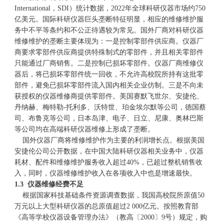
International，SDI）统计数据，2022年全球科研仪器市场约750
亿美元。国际科研仪器巨头垄断特征明显，相应的维修维护服
务中不平等条约和不公正待遇较为常见。国外厂商对科研仪器
维修维护的垄断主要体现为：一是控制零部件供应商。仪器厂
商要求零部件供应商提供特殊制式的零部件，并且相关零部件
只能通过厂商销售。二是控制已损坏零部件。仪器厂商维修仪
器后，将已损坏零部件统一回收，不允许高校院所持有这批零
部件，避免已损坏零部件流入国内相关企业仿制。三是不向未
获授权的仪器维修商提供零部件。美国赛默飞世尔、安捷伦、
丹纳赫、梅特勒-托利多、沃特世、珀金埃尔默等公司，德国蔡
司、布鲁克等公司，日本岛津、电子、日立、尼康、奥林巴斯
等公司均在高端科研仪器维修上形成了垄断。
国外仪器厂商将维修维护作为主要的利润增长点。根据美国
安捷伦公司公开数据，在中国大陆科研仪器相关业务中，仪器
耗材、配件和维修维护服务收入超过40%，已超过整机销售收
入，同时，仪器维修维护收入在各项收入中也是增速最快。
1.3 仪器维修经费不足
根据国家科技基础条件资源调查数据，我国高校院所原值50
万元以上大型科研仪器的总原值超过2 000亿元。按照教育部
《高等学校仪器设备管理办法》（教高〔2000〕9号）规定，购