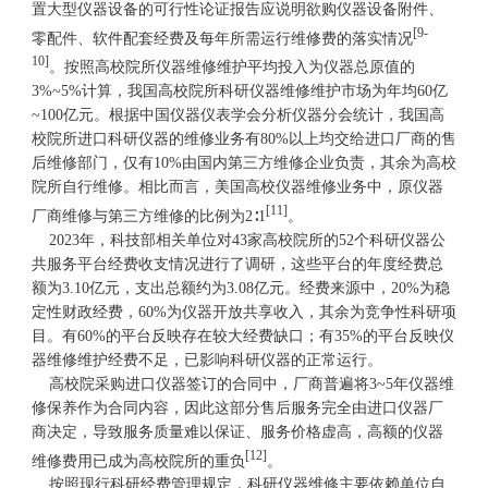
置大型仪器设备的可行性论证报告应说明欲购仪器设备附件、
[9-
零配件、软件配套经费及每年所需运行维修费的落实情况
10]
。按照高校院所仪器维修维护平均投入为仪器总原值的
3%~5%计算，我国高校院所科研仪器维修维护市场为年均60亿
~100亿元。根据中国仪器仪表学会分析仪器分会统计，我国高
校院所进口科研仪器的维修业务有80%以上均交给进口厂商的售
后维修部门，仅有10%由国内第三方维修企业负责，其余为高校
院所自行维修。相比而言，美国高校仪器维修业务中，原仪器
[11]
厂商维修与第三方维修的比例为2∶1
。
2023年，科技部相关单位对43家高校院所的52个科研仪器公
共服务平台经费收支情况进行了调研，这些平台的年度经费总
额为3.10亿元，支出总额约为3.08亿元。经费来源中，20%为稳
定性财政经费，60%为仪器开放共享收入，其余为竞争性科研项
目。有60%的平台反映存在较大经费缺口；有35%的平台反映仪
器维修维护经费不足，已影响科研仪器的正常运行。
高校院采购进口仪器签订的合同中，厂商普遍将3~5年仪器维
修保养作为合同内容，因此这部分售后服务完全由进口仪器厂
商决定，导致服务质量难以保证、服务价格虚高，高额的仪器
[12]
维修费用已成为高校院所的重负
。
按照现行科研经费管理规定，科研仪器维修主要依赖单位自