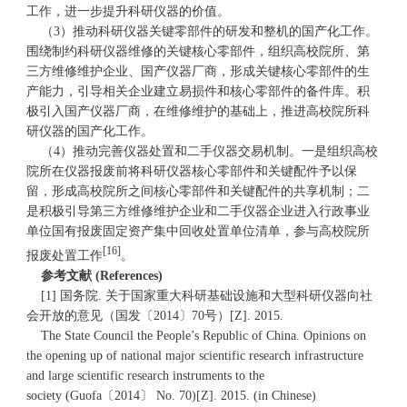
工作，进一步提升科研仪器的价值。
（3）推动科研仪器关键零部件的研发和整机的国产化工作。
围绕制约科研仪器维修的关键核心零部件，组织高校院所、第
三方维修维护企业、国产仪器厂商，形成关键核心零部件的生
产能力，引导相关企业建立易损件和核心零部件的备件库。积
极引入国产仪器厂商，在维修维护的基础上，推进高校院所科
研仪器的国产化工作。
（4）推动完善仪器处置和二手仪器交易机制。一是组织高校
院所在仪器报废前将科研仪器核心零部件和关键配件予以保
留，形成高校院所之间核心零部件和关键配件的共享机制；二
是积极引导第三方维修维护企业和二手仪器企业进入行政事业
单位国有报废固定资产集中回收处置单位清单，参与高校院所
[16]
报废处置工作
。
参考文献 (References)
[1] 国务院. 关于国家重大科研基础设施和大型科研仪器向社
会开放的意见（国发〔2014〕70号）[Z]. 2015.
The State Council the People’s Republic of China. Opinions on
the opening up of national major scientific research infrastructure
and large scientific research instruments to the
society (Guofa〔2014〕 No. 70)[Z]. 2015. (in Chinese)