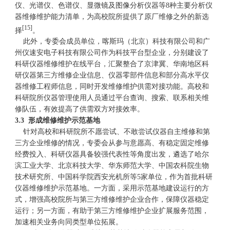
仪、光谱仪、色谱仪、显微镜及图像分析仪器等8种主要分析仪
器维修维护能力清单，为高校院所提供了原厂维修之外的新选
[15]
择
。
此外，专委会成员单位，喀斯玛（北京）科技有限公司和广
州仪速安电子科技有限公司作为科技平台型企业，分别建设了
科研仪器维修维护在线平台，汇聚整合了京津冀、华南地区科
研仪器第三方维修企业信息、仪器零部件信息和部分高水平仪
器维修工程师信息，同时开发维修维护供需对接功能。高校和
科研院所仪器管理使用人员通过平台查询、搜索、联系相关维
修队伍，有效提高了供需双方对接效率。
3.3 形成维修维护示范基地
针对高校和科研院所不愿尝试、不敢尝试仪器自主维修和第
三方企业维修的情况，专委会从参与意愿高、有稳定固定维修
经费投入、科研仪器具备较强代表性等角度出发，遴选了哈尔
滨工业大学、北京科技大学、华东师范大学、中国农科院生物
技术研究所、中国科学院西安光机所等5家单位，作为首批科研
仪器维修维护示范基地。一方面，采用示范基地建设运行的方
式，增强高校院所与第三方维修维护企业合作，保障仪器稳定
运行；另一方面，有助于第三方维修维护企业扩展服务范围，
加速相关业务向同类型单位拓展。