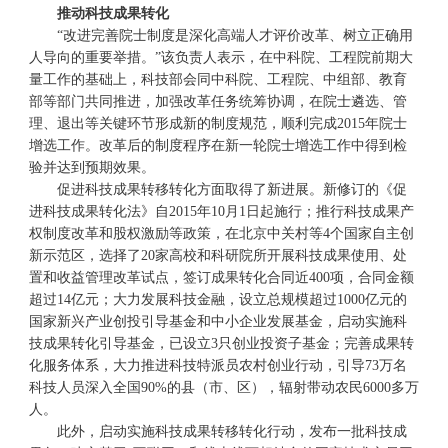
推动科技成果转化
“改进完善院士制度是深化高端人才评价改革、树立正确用
人导向的重要举措。”该负责人表示，在中科院、工程院前期大
量工作的基础上，科技部会同中科院、工程院、中组部、教育
部等部门共同推进，加强改革任务统筹协调，在院士遴选、管
理、退出等关键环节形成新的制度规范，顺利完成2015年院士
增选工作。改革后的制度程序在新一轮院士增选工作中得到检
验并达到预期效果。
促进科技成果转移转化方面取得了新进展。新修订的《促
进科技成果转化法》自2015年10月1日起施行；推行科技成果产
权制度改革和股权激励等政策，在北京中关村等4个国家自主创
新示范区，选择了20家高校和科研院所开展科技成果使用、处
置和收益管理改革试点，签订成果转化合同近400项，合同金额
超过14亿元；大力发展科技金融，设立总规模超过1000亿元的
国家新兴产业创投引导基金和中小企业发展基金，启动实施科
技成果转化引导基金，已设立3只创业投资子基金；完善成果转
化服务体系，大力推进科技特派员农村创业行动，引导73万名
科技人员深入全国90%的县（市、区），辐射带动农民6000多万
人。
此外，启动实施科技成果转移转化行动，发布一批科技成