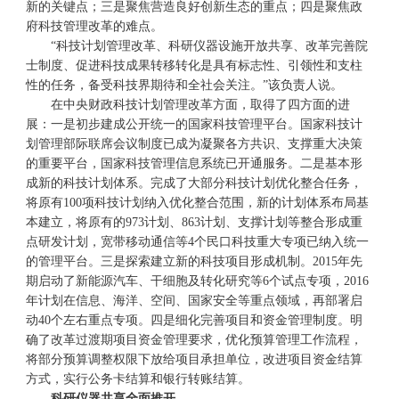
新的关键点；三是聚焦营造良好创新生态的重点；四是聚焦政
府科技管理改革的难点。
“科技计划管理改革、科研仪器设施开放共享、改革完善院
士制度、促进科技成果转移转化是具有标志性、引领性和支柱
性的任务，备受科技界期待和全社会关注。”该负责人说。
在中央财政科技计划管理改革方面，取得了四方面的进
展：一是初步建成公开统一的国家科技管理平台。国家科技计
划管理部际联席会议制度已成为凝聚各方共识、支撑重大决策
的重要平台，国家科技管理信息系统已开通服务。二是基本形
成新的科技计划体系。完成了大部分科技计划优化整合任务，
将原有100项科技计划纳入优化整合范围，新的计划体系布局基
本建立，将原有的973计划、863计划、支撑计划等整合形成重
点研发计划，宽带移动通信等4个民口科技重大专项已纳入统一
的管理平台。三是探索建立新的科技项目形成机制。2015年先
期启动了新能源汽车、干细胞及转化研究等6个试点专项，2016
年计划在信息、海洋、空间、国家安全等重点领域，再部署启
动40个左右重点专项。四是细化完善项目和资金管理制度。明
确了改革过渡期项目资金管理要求，优化预算管理工作流程，
将部分预算调整权限下放给项目承担单位，改进项目资金结算
方式，实行公务卡结算和银行转账结算。
科研仪器共享全面推开