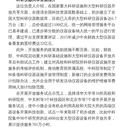
这位负责人介绍，在国家重大科研设施和大型科研仪器开
放共享方面，在摸清全国科技资源底数基础上，初步建立了全
国大型科研仪器数据库，目前已入库的大型科研仪器设备达6.7
万台（套），总价值超过1100亿元。统一的网络管理服务平台
已基本建成，已逐步将分散的仪器设备纳入统一的平台进行管
理。通过平台支撑查重评议，2015年减少中央财政大型仪器设
备重复购置经费达32亿元。
此外，开放服务的政策激励措施不断完善。比如，财政
部、中科院启动重大科研基础设施和大型科研仪器设备开放共
享后补助试点工作；建立对高校和科研院所科研仪器设施开放
服务的考核评价机制，推动教育部所属高校、中科院等制定了
80多项科研仪器设施开放管理制度；新修订的企业研发费用加
计扣除办法，允许企业用于研发活动仪器设备的维护维修等费
用纳入加计扣除范围。
在开展开放服务试点示范上，选择清华大学等10所高校和
科研院所、中关村等3个科技园区和北京市等7个省市开展开放
服务试点，使中小微企业有机会利用高校和大院大所的高端仪
器设备开展科技创新。试点一年来取得了初步成效，比如中科
院集中90个研究所的近4000台套大型仪器设备对外开放共享，
累计提供服务701万小时。