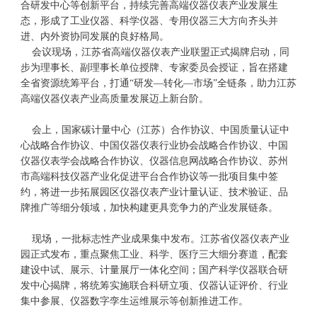
合研发中心等创新平台，持续完善高端仪器仪表产业发展生
态，形成了工业仪器、科学仪器、专用仪器三大方向齐头并
进、内外资协同发展的良好格局。
会议现场，江苏省高端仪器仪表产业联盟正式揭牌启动，同
步为理事长、副理事长单位授牌、专家委员会授证，旨在搭建
全省资源统筹平台，打通“研发—转化—市场”全链条，助力江苏
高端仪器仪表产业高质量发展迈上新台阶。
会上，国家碳计量中心（江苏）合作协议、中国质量认证中
心战略合作协议、中国仪器仪表行业协会战略合作协议、中国
仪器仪表学会战略合作协议、仪器信息网战略合作协议、苏州
市高端科技仪器产业化促进平台合作协议等一批项目集中签
约，将进一步拓展园区仪器仪表产业计量认证、技术验证、品
牌推广等细分领域，加快构建更具竞争力的产业发展链条。
现场，一批标志性产业成果集中发布。江苏省仪器仪表产业
园正式发布，重点聚焦工业、科学、医疗三大细分赛道，配套
建设中试、展示、计量展厅一体化空间；国产科学仪器联合研
发中心揭牌，将统筹实施联合科研立项、仪器认证评价、行业
集中参展、仪器数字孪生运维展示等创新推进工作。