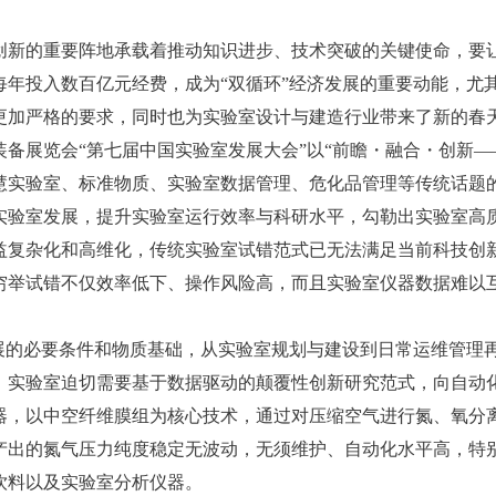
新的重要阵地承载着推动知识进步、技术突破的关键使命，要
每年投入数百亿元经费，成为“双循环”经济发展的重要动能，尤
更加严格的要求，同时也为实验室设计与建造行业带来了新的春
备展览会“第七届中国实验室发展大会”以“前瞻・融合・创新—
慧实验室、标准物质、实验室数据管理、危化品管理等传统话题
实验室发展，提升实验室运行效率与科研水平，勾勒出实验室高
复杂化和高维化，传统实验室试错范式已无法满足当前科技创新
穷举试错不仅效率低下、操作风险高，而且实验室仪器数据难以
展的必要条件和物质基础，从实验室规划与建设到日常运维管理
，实验室迫切需要基于数据驱动的颠覆性创新研究范式，向自动
，以中空纤维膜组为核心技术，通过对压缩空气进行氮、氧分
产出的氮气压力纯度稳定无波动，无须维护、自动化水平高，特
饮料以及实验室分析仪器。