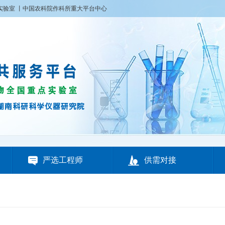
实验室
丨
中国农科院作科所重大平台中心


严选工程师
供需对接