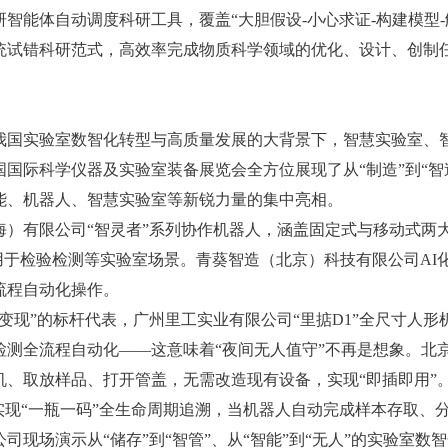
智能体自动调度科研工具，覆盖“大胆假设-小心求证-构建模型
统试错科研范式，高效率完成物质科学领域的优化、设计、创制
国实验室数智化转型与高质量发展的大背景下，智慧实验室、
国际科学仪器及实验室装备展览会全方位展现了从“制造”到“智
能、机器人、智慧实验室等新锐力量的集中亮相。
）有限公司“智灵者”系列协作机器人，涵盖固定式与移动式两
应用于检验检测等实验室场景。青葵智造（北京）科技有限公司AI化
流程自动化操作。
”的标杆代表，广州里工实业有限公司“里掂D1”全尺寸人形机器人
测全流程自动化——这意味着“夜间无人值守”不再是想象。北京源
、取放样品、打开管盖，无需改造现有设备，实现“即插即用”
实现“一瓶一码”全生命周期追溯，当机器人自动完成样本存取、
司现场演示从“储存”到“智管”、从“智能”到“无人”的实验室