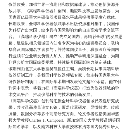
仪器攻关，加强世界一流期刊和数据库建设，推动创新资源开
放共享。《高端科学仪器》创刊，顺应科技事业发展需要，为
国家百亿级重大科研仪器项目高水平成果提供重要发布载体。
长期以来，全球科学仪器领域学术出版资源相对集中，我国作
为科研产出大国，缺少具有国际影响力的自主高端学术交流平
台。《高端科学仪器》确立“先立足国内，再辐射全球”的发展思
路，组建以相关领域国内知名专家为核心的编辑委员会，吸纳
华裔及国际知名学者参与，并特邀国仪量子、联影医疗等国内
行业领军企业研发负责人加入，推动产学研用深度融合，为期
刊逐步扩大国际编委规模、持续提升国际影响力奠定基础。
该期刊由北京大学教授吴凯担任主编。吴凯长期从事高端科研
仪器研制工作，是我国科学仪器领域专家，曾主持国家重大科
研仪器研制项目，在国际学术期刊发表论文超200余篇。他在创
刊词中表示，将着力把《高端科学仪器》打造为仪器领域的学
术交流平台，推动仪器科学与技术的创新发展。
《高端科学仪器》创刊号汇聚全球科学仪器领域代表性研究成
果，共收录高质量论文10篇，覆盖仪器研发、显微技术、传感
测量、数据分析等多个前沿研究方向。论文作者包括美国华盛
顿大学教授Charles T. Campbell、新加坡国立大学教授吕炯等国
际知名学者，以及南方科技大学教授林君浩等国内优秀科研人