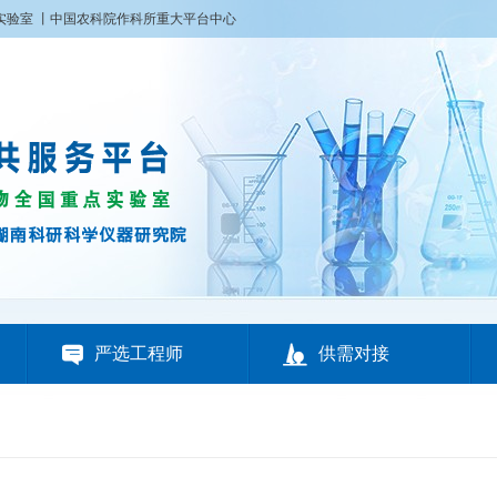
实验室
丨
中国农科院作科所重大平台中心


严选工程师
供需对接